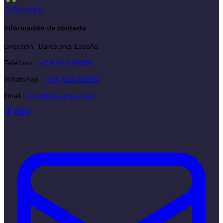
Tu Recargas
Información de contacto
Dirección
:
Barcelona, España
Teléfono
:
+(34) 624166898
WhatsApp :
+(34) 624166898
Email :
info@turecargas.com