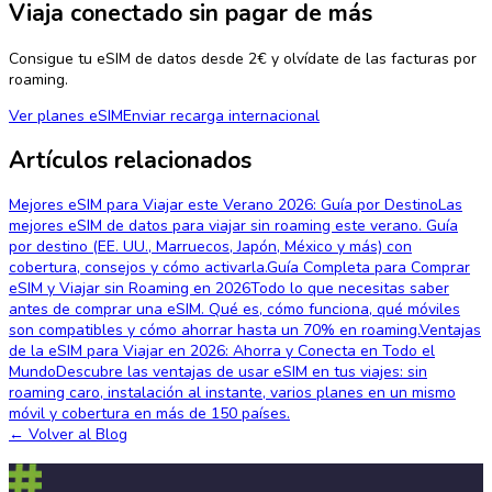
Viaja conectado sin pagar de más
Consigue tu eSIM de datos desde 2€ y olvídate de las facturas por
roaming.
Ver planes eSIM
Enviar recarga internacional
Artículos relacionados
Mejores eSIM para Viajar este Verano 2026: Guía por Destino
Las
mejores eSIM de datos para viajar sin roaming este verano. Guía
por destino (EE. UU., Marruecos, Japón, México y más) con
cobertura, consejos y cómo activarla.
Guía Completa para Comprar
eSIM y Viajar sin Roaming en 2026
Todo lo que necesitas saber
antes de comprar una eSIM. Qué es, cómo funciona, qué móviles
son compatibles y cómo ahorrar hasta un 70% en roaming.
Ventajas
de la eSIM para Viajar en 2026: Ahorra y Conecta en Todo el
Mundo
Descubre las ventajas de usar eSIM en tus viajes: sin
roaming caro, instalación al instante, varios planes en un mismo
móvil y cobertura en más de 150 países.
←
Volver al Blog